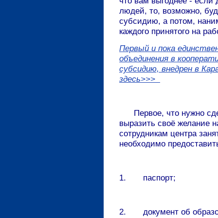
что вам выгоднее - если
людей, то, возможно, бу
субсидию, а потом, нани
каждого принятого на раб
Первый и пока единстве
объединения в кооперати
субсидию, внедрен в Кар
здесь>>>
Первое, что нужно сдел
выразить своё желание н
сотрудникам центра занят
необходимо предоставит
1. паспорт;
2. документ об образов