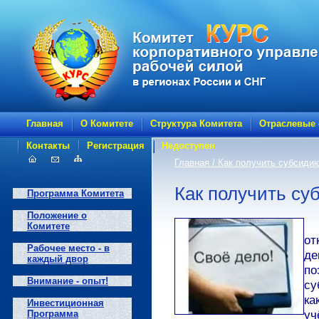
Главная
О Комитете
Структура Комитета
Отраслевые
Контакты
Регистрация
Недоступен
Главная
/ Как получить субсиди
Как получить су
Программа Комитета
Положение о
Комитете
от
Рабочее место - в
де
каждый двор
по
Внимание - опыт!
су
ка
Инвестиционная
уч
Программа