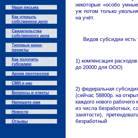
некоторые «особо умные
Наши письма
уж потом только увольн
Как открыть
на учёт.
собственное дело
Свидетельства
собственного дела
Видов субсидии есть 
Типовые мини-
проекты
Как получить
1) компенсация расходов
субсидию
до 20000 для ООО)
Архив протоколов
СМИ о нас
2) федеральная субсиди
Вопросы и ответы
(сейчас 58800р. на откры
каждого нового рабочего 
Напишите нам
из числа безработных, с
Новости
занятости), претендова
безработный
Отзывы