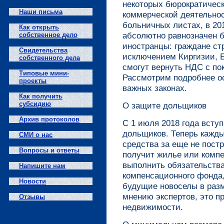
некоторых бюрократичес
Наши письма
коммерческой деятельност
больничных листах, в 20
Как открыть
абсолютно равнозначен 
собственное дело
иностранцы: граждане ст
Свидетельства
исключением Киргизии, Б
собственного дела
смогут вернуть НДС с пок
Типовые мини-
Рассмотрим подробнее о
проекты
важных законах.
Как получить
субсидию
О защите дольщиков
Архив протоколов
С 1 июля 2018 года вступ
дольщиков. Теперь кажды
СМИ о нас
средства за еще не пост
Вопросы и ответы
получит жилье или компе
выполнить обязательства
Напишите нам
компенсационного фонда,
Новости
будущие новоселы в разм
мнению экспертов, это п
Отзывы
недвижимости.