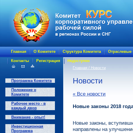
Главная
О Комитете
Структура Комитета
Отраслевые
Контакты
Регистрация
Недоступен
Главная
/ Новости
Новости
Программа Комитета
Положение о
« Все новости
Комитете
Рабочее место - в
Новые законы 2018 год
каждый двор
Внимание - опыт!
Новые законы, вступившие
Инвестиционная
направлены на улучшени
Программа