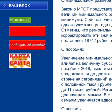
О минимальном размере 
ВАШ БЛОК
Закон о МРОТ предусматр
величин минимального ра
минимума. Сейчас велич
однако уже к концу года 
Отметим, что региональн
корректировать эти знач
составляет 18742 рубля, 
О пособиях
Увеличение минимальног
влияет на величину субс
пособиях 2018, выплаты н
продолжаться до достиже
стране на сегодняшний д
с половиной тысяч рублей
до 11 тысяч рублей. Рег
доплачивать мамам. В с
семьям увеличатся вдвое
О пенсиях